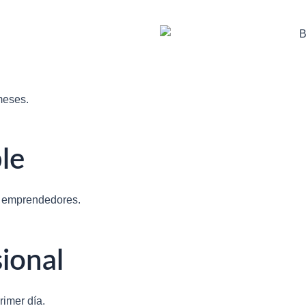
meses.
le
 emprendedores.
ional
rimer día.