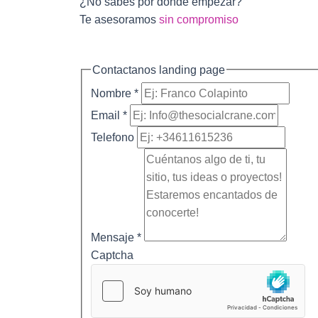
¿No sabes por dónde empezar?
Te asesoramos
sin compromiso
Contactanos landing page
Nombre
*
Email
*
Telefono
Mensaje
*
Captcha