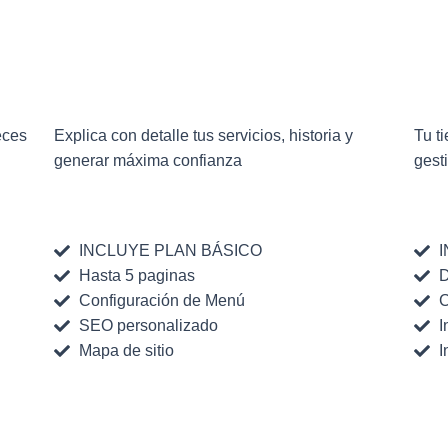
€ 300
€
eces
Explica con detalle tus servicios, historia y
Tu t
generar máxima confianza
gest
INCLUYE PLAN BÁSICO
Hasta 5 paginas
D
Configuración de Menú
C
SEO personalizado
I
Mapa de sitio
I